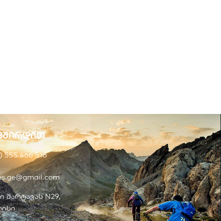
ვშირდით
) 555 466 518
kes.ge@gmail.com
ი შარტავას N29,
ისი