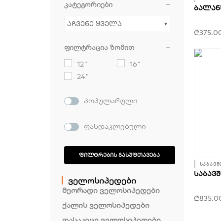
კატეგორიები
ᲑᲐᲚᲐᲜᲡ
აჩვენე ყველა
₾
375.0
ფილტრაცია ზომით
12"
16"
24"
პოპულარული
ფასდაკლებული
ᲤᲘᲚᲢᲠᲔᲑᲘᲡ ᲒᲐᲡᲣᲤᲗᲐᲕᲔᲑᲐ
საბავშ
ᲡᲐᲑᲐᲕᲨ
ველოსიპედები
მეორადი ველოსიპედები
₾
835.0
ქალის ველოსიპედები
დასაკეცი ველოსიპედები