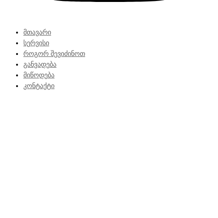
მთავარი
სერვისი
როგორ შევიძინოთ
განვადება
მიწოდება
კონტაქტი