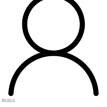
₾
0.00
0