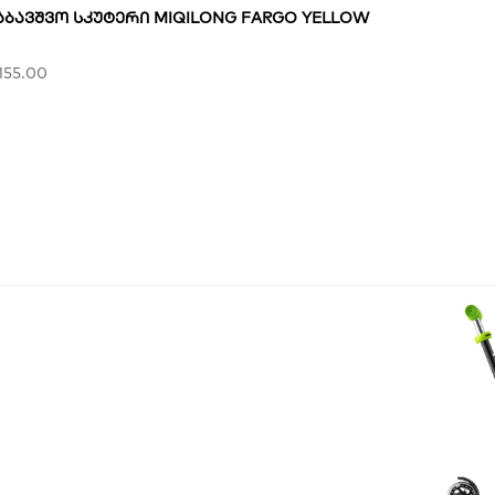
ᲐᲑᲐᲕᲨᲕᲝ ᲡᲙᲣᲢᲔᲠᲘ MIQILONG FARGO YELLOW
155.00