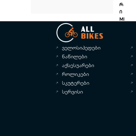
Რ
Ი
MI
QI
LO
N
ველოსიპედები
G
GI
ნაწილები
M
აქსესუარები
LE
როლიკები
T
სკუტერები
W
სერვისი
HI
TE