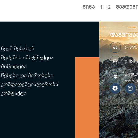
წინა
1
2
შემდეგ
დაგვიკა
(+995
ჩვენ შესახებ
შეძენის ინსტრუქცია
allbi
მიწოდება
ჟიულ
წესები და პირობები
თბილ
F
I
კონფიდენციალურობა
a
n
c
s
კონტაქტი
e
t
b
a
o
g
o
r
k
a
m