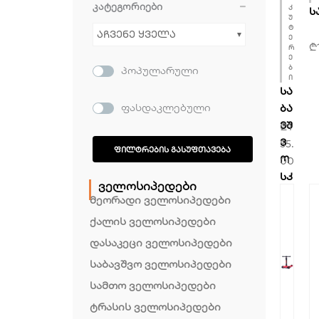
კატეგორიები
კ
Ს
უ
ტ
აჩვენე ყველა
ე
₾
რ
ე
პოპულარული
ბ
ი
ᲡᲐ
ფასდაკლებული
ᲑᲐ
ᲕᲨ
₾
1
Ვ
55.
ᲤᲘᲚᲢᲠᲔᲑᲘᲡ ᲒᲐᲡᲣᲤᲗᲐᲕᲔᲑᲐ
Ო
00
ᲡᲙ
ველოსიპედები
ᲣᲢ
მეორადი ველოსიპედები
Ე
ქალის ველოსიპედები
Რ
დასაკეცი ველოსიპედები
Ი
MI
საბავშვო ველოსიპედები
QI
სამთო ველოსიპედები
LO
ტრასის ველოსიპედები
N