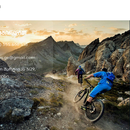
ი
ვშირდით
) 555 466 518
kes.ge@gmail.com
ი შარტავას N29,
ისი