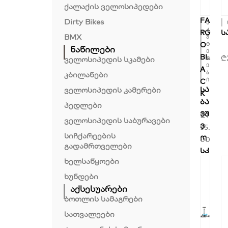
ქალაქის ველოსიპედები
G
FA
Dirty Bikes
ს
კ
Ს
RG
BMX
უ
O
ტ
ნაწილები
ე
BL
₾
ველოსიპედის სკამები
რ
ე
A
კბილანები
ბ
ი
C
ველოსიპედის კამერები
ᲡᲐ
K
ᲑᲐ
პედლები
ᲕᲨ
₾
1
ველოსიპედის საბურავები
Ვ
55.
სიჩქარეების
Ო
00
გადამრთველები
ᲡᲙ
ხელსაწყოები
ᲣᲢ
Ე
ხუნდები
Რ
აქსესუარები
ბოთლის სამაგრები
Ი
MI
სათვალეები
QI