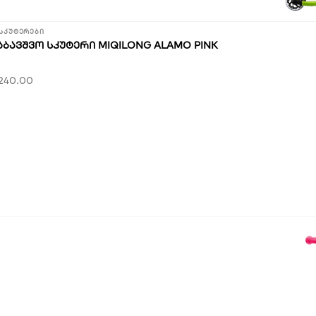
სკუტერები
ᲐᲑᲐᲕᲨᲕᲝ ᲡᲙᲣᲢᲔᲠᲘ MIQILONG ALAMO PINK
240.00