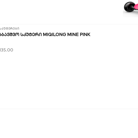
სკუტერები
ᲐᲑᲐᲕᲨᲕᲝ ᲡᲙᲣᲢᲔᲠᲘ MIQILONG MINE PINK
135.00