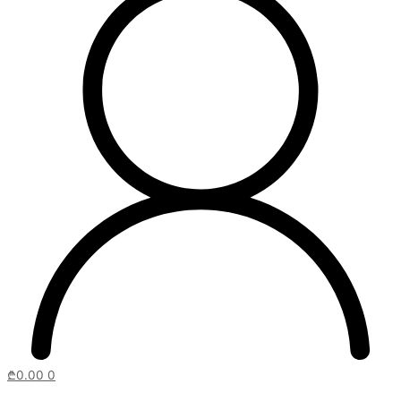
₾
0.00
0