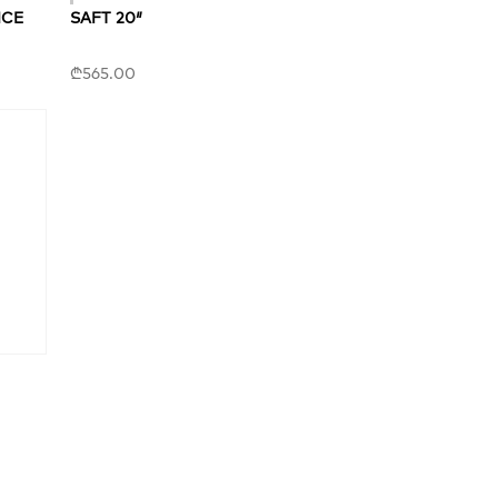
NCE
SAFT 20″
₾
565.00