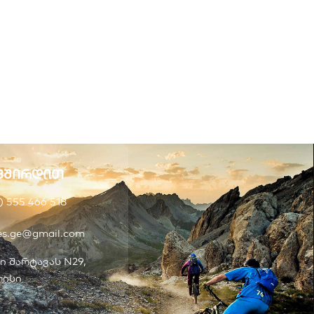
ვშირდით
) 555 466 518
kes.ge@gmail.com
ი შარტავას N29,
ისი