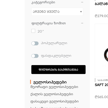
კატეგორიები
ᲑᲐᲚᲐᲜ
აჩვენე ყველა
₾
279.0
ფილტრაცია ზომით
20"
პოპულარული
ფასდაკლებული
ᲤᲘᲚᲢᲠᲔᲑᲘᲡ ᲒᲐᲡᲣᲤᲗᲐᲕᲔᲑᲐ
საბავშ
ველოსიპედები
SAFT 2
მეორადი ველოსიპედები
ქალის ველოსიპედები
₾
565.0
დასაკეცი ველოსიპედები