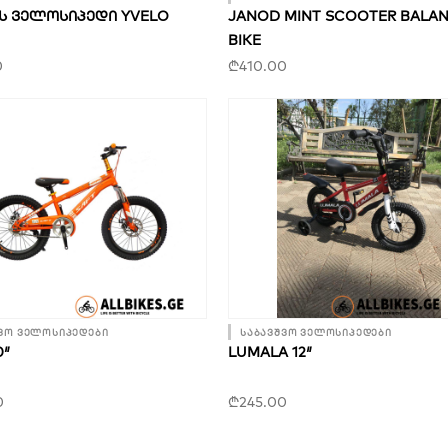
Ს ᲕᲔᲚᲝᲡᲘᲞᲔᲓᲘ YVELO
JANOD MINT SCOOTER BALA
BIKE
0
₾
410.00
ვო ველოსიპედები
საბავშვო ველოსიპედები
0″
LUMALA 12″
0
₾
245.00