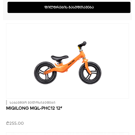
ᲤᲘᲚᲢᲠᲔᲑᲘᲡ ᲒᲐᲡᲣᲤᲗᲐᲕᲔᲑᲐ
Page
Page
Page
Page
საბავშვო ველოსიპედები
MIQILONG MQL-PHC12 12″
₾
255.00