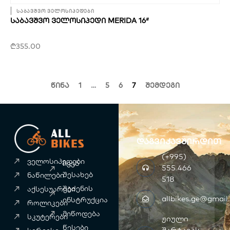
საბავშვო ველოსიპედები
ᲡᲐᲑᲐᲕᲨᲕᲝ ᲕᲔᲚᲝᲡᲘᲞᲔᲓᲘ MERIDA 16″
₾
355.00
წინა
1
…
5
6
7
შემდეგი
დაგვიკავშირდით
(+995)
ველოსიპედები
ჩვენ
555 466
შესახებ
ნაწილები
518
შეძენის
აქსესუარები
allbikes.ge@gmail
ინსტრუქცია
როლიკები
მიწოდება
სკუტერები
ჟიული
წესები
შარტავას