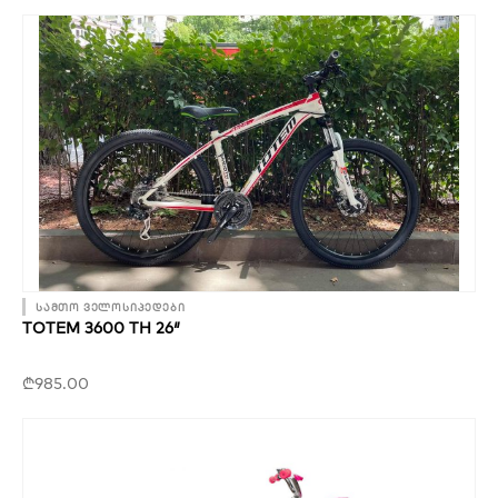
სამთო ველოსიპედები
TOTEM 3600 TH 26″
₾
985.00