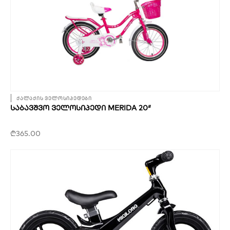
ქალაქის ველოსიპედები
ᲡᲐᲑᲐᲕᲨᲕᲝ ᲕᲔᲚᲝᲡᲘᲞᲔᲓᲘ MERIDA 20″
₾
365.00