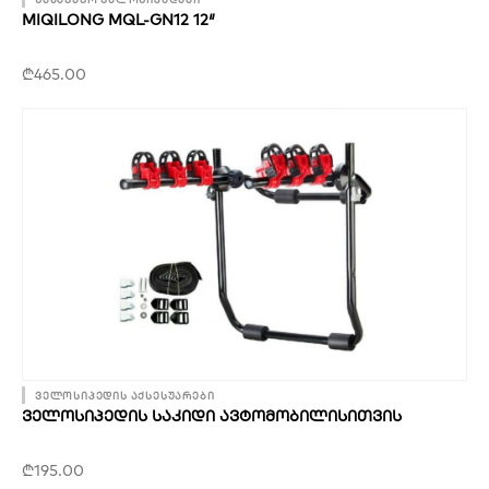
MIQILONG MQL-GN12 12″
₾
465.00
ველოსიპედის აქსესუარები
ᲕᲔᲚᲝᲡᲘᲞᲔᲓᲘᲡ ᲡᲐᲙᲘᲓᲘ ᲐᲕᲢᲝᲛᲝᲑᲘᲚᲘᲡᲘᲗᲕᲘᲡ
₾
195.00