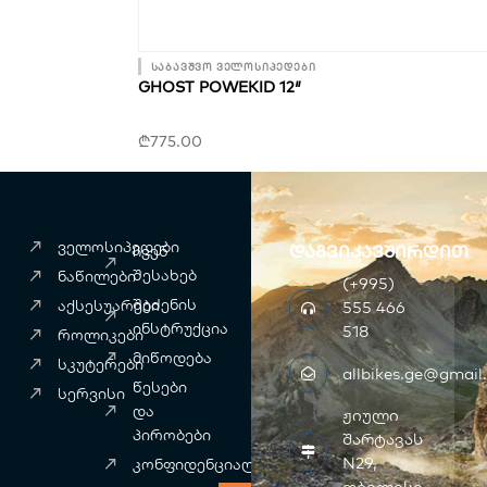
საბავშვო ველოსიპედები
GHOST POWEKID 12″
₾
775.00
ველოსიპედები
დაგვიკავშირდით
ჩვენ
შესახებ
ნაწილები
(+995)
შეძენის
აქსესუარები
555 466
ინსტრუქცია
518
როლიკები
მიწოდება
სკუტერები
allbikes.ge@gmail
წესები
სერვისი
და
ჟიული
პირობები
შარტავას
N29,
კონფიდენციალურობა
F
თბილისი
I