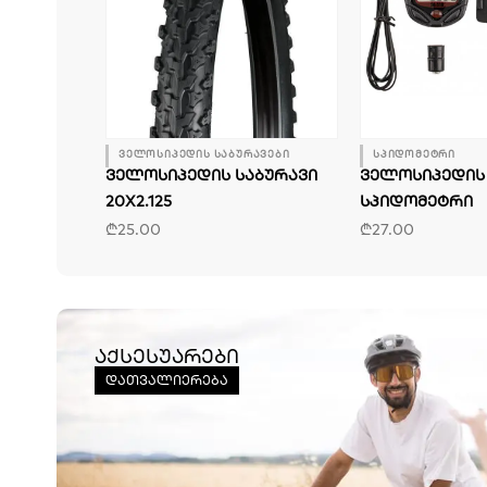
ები
ველოსიპედის საბურავები
სპიდომეტრი
ᲛᲔᲠᲐ YKX
ᲕᲔᲚᲝᲡᲘᲞᲔᲓᲘᲡ ᲡᲐᲑᲣᲠᲐᲕᲘ
ᲕᲔᲚᲝᲡᲘᲞᲔᲓᲘᲡ
20X2.125
ᲡᲞᲘᲓᲝᲛᲔᲢᲠᲘ
₾
25.00
₾
27.00
აქსესუარები
დათვალიერება