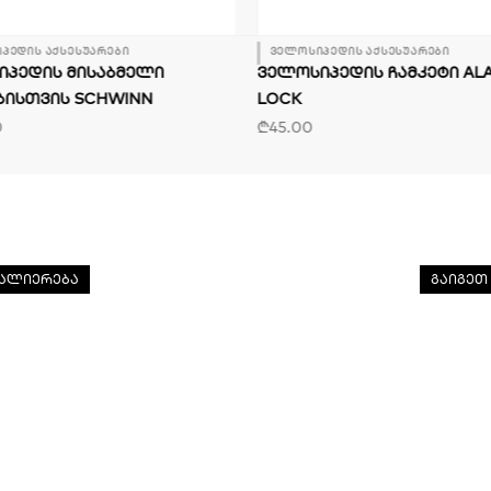
პედის აქსესუარები
ველოსიპედის აქსესუარები
ᲘᲞᲔᲓᲘᲡ ᲛᲘᲡᲐᲑᲛᲔᲚᲘ
ᲕᲔᲚᲝᲡᲘᲞᲔᲓᲘᲡ ᲩᲐᲛᲙᲔᲢᲘ AL
ᲑᲘᲡᲗᲕᲘᲡ SCHWINN
LOCK
0
₾
45.00
ის ველოსიპედები
ველოს
ალიერება
გაიგეთ