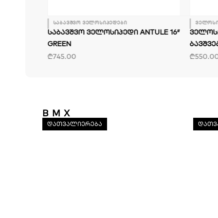
საბავშვო ველოსიპედები
ველოსი
ᲡᲐᲑᲐᲕᲨᲕᲝ ᲕᲔᲚᲝᲡᲘᲞᲔᲓᲘ ANTULE 16″
ᲕᲔᲚᲝᲡ
GREEN
ᲑᲐᲕᲨᲕᲔ
₾
745.00
₾
550.0
BMX
ქალ
დათვალიერება
დათვ