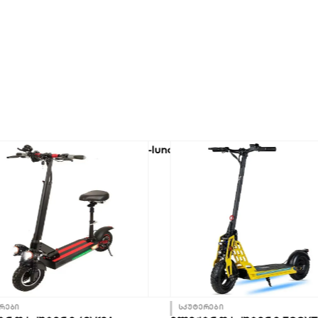
რები
სკუტერები