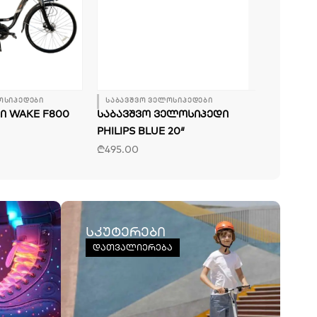
ოსიპედები
საბავშვო ველოსიპედები
სამთო ვე
Ი WAKE F800
ᲡᲐᲑᲐᲕᲨᲕᲝ ᲕᲔᲚᲝᲡᲘᲞᲔᲓᲘ
ᲡᲐᲑᲐᲕᲨᲕ
PHILIPS BLUE 20″
AOWN 26″
₾
495.00
₾
585.00
სკუტერები
დათვალიერება