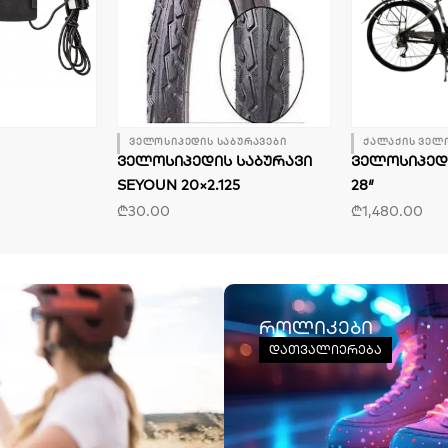
ველოსიპედის საბურავები
ქალაქის ველ
ᲕᲔᲚᲝᲡᲘᲞᲔᲓᲘᲡ ᲡᲐᲑᲣᲠᲐᲕᲘ
ᲕᲔᲚᲝᲡᲘᲞᲔᲓ
SEYOUN 20×2.125
28″
₾
30.00
₾
1,480.00
როლიკები
დათვალიერება