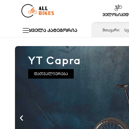
Skip
to
ველოსიპედ
content
ყველა კატეგორია
ᲛᲗᲐᲕᲐᲠᲘ
ᲡᲔ
YT Capra
დათვალიერება