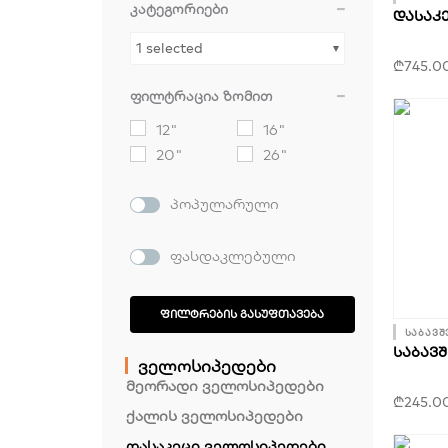
კატეგორიები
ᲓᲐᲡᲐᲙ
1 selected
₾
745.0
ფილტრაცია ზომით
12"
16"
20"
26"
პოპულარული
ფასდაკლებული
ᲤᲘᲚᲢᲠᲔᲑᲘᲡ ᲒᲐᲡᲣᲤᲗᲐᲕᲔᲑᲐ
საბავშ
ᲡᲐᲑᲐᲕᲨ
ველოსიპედები
მეორადი ველოსიპედები
₾
245.0
ქალის ველოსიპედები
დასაკეცი ველოსიპედები