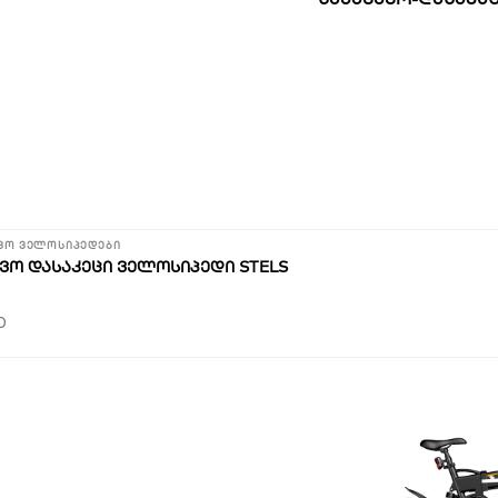
ვო ველოსიპედები
ᲕᲝ ᲓᲐᲡᲐᲙᲔᲪᲘ ᲕᲔᲚᲝᲡᲘᲞᲔᲓᲘ STELS
0