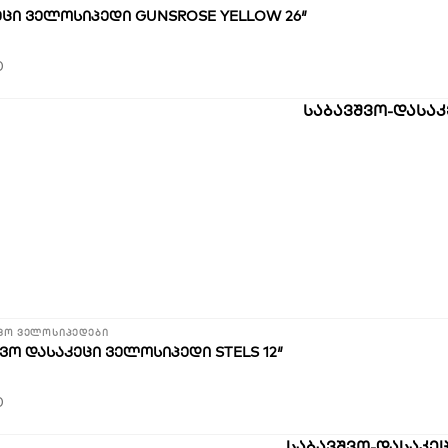
ᲔᲪᲘ ᲕᲔᲚᲝᲡᲘᲞᲔᲓᲘ GUNSROSE YELLOW 26″
0
ვო ველოსიპედები
ᲕᲝ ᲓᲐᲡᲐᲙᲔᲪᲘ ᲕᲔᲚᲝᲡᲘᲞᲔᲓᲘ STELS 12″
0