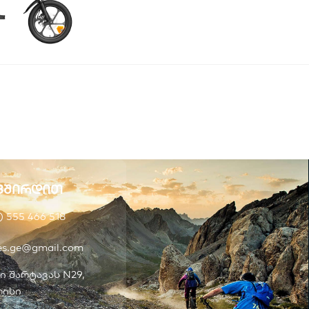
ვშირდით
) 555 466 518
kes.ge@gmail.com
ი შარტავას N29,
ისი