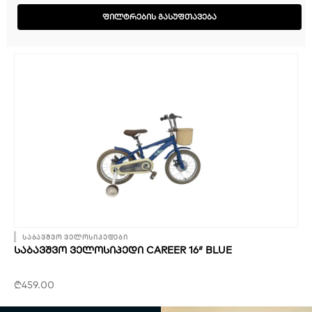
ᲤᲘᲚᲢᲠᲔᲑᲘᲡ ᲒᲐᲡᲣᲤᲗᲐᲕᲔᲑᲐ
საბავშვო ველოსიპედები
ᲡᲐᲑᲐᲕᲨᲕᲝ ᲕᲔᲚᲝᲡᲘᲞᲔᲓᲘ CAREER 16″ BLUE
₾
459.00