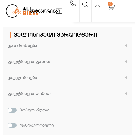
Skip
0
Cart
to
კატეგორიები
content
ველოსიპედი ვარდისფერი
დახარისხება
Sort Products
ფილტრაცია ფასით
კატეგორიები
აჩვენე ყველა
ფილტრაცია ზომით
20"
პოპულარული
ფასდაკლებული