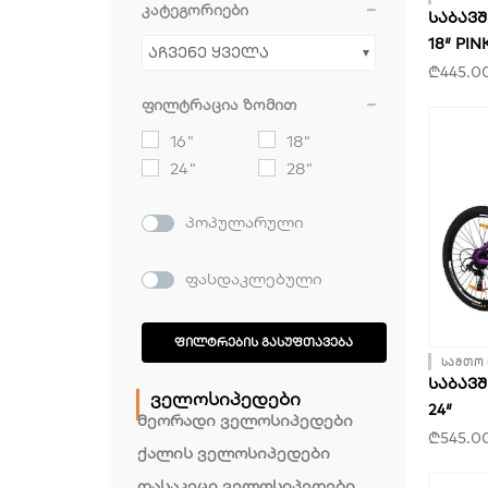
კატეგორიები
ᲡᲐᲑᲐᲕ
18″ PIN
აჩვენე ყველა
₾
445.0
ფილტრაცია ზომით
16"
18"
24"
28"
პოპულარული
ფასდაკლებული
ᲤᲘᲚᲢᲠᲔᲑᲘᲡ ᲒᲐᲡᲣᲤᲗᲐᲕᲔᲑᲐ
სამთო
ᲡᲐᲑᲐᲕ
ველოსიპედები
24″
მეორადი ველოსიპედები
₾
545.0
ქალის ველოსიპედები
დასაკეცი ველოსიპედები