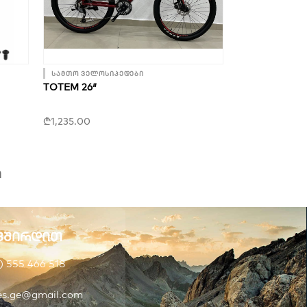
სამთო ველოსიპედები
TOTEM 26″
₾
1,235.00
ი
ვშირდით
) 555 466 518
kes.ge@gmail.com