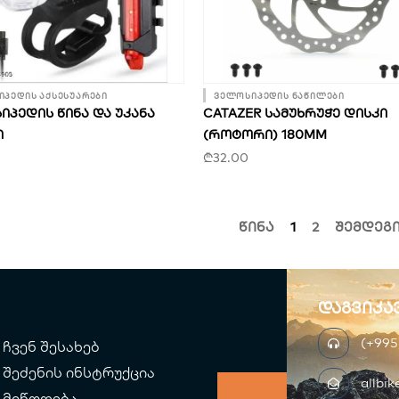
პედის აქსესუარები
ველოსიპედის ნაწილები
ᲞᲔᲓᲘᲡ ᲬᲘᲜᲐ ᲓᲐ ᲣᲙᲐᲜᲐ
CATAZER ᲡᲐᲛᲣᲮᲠᲣᲭᲔ ᲓᲘᲡᲙᲘ
Ი
(ᲠᲝᲢᲝᲠᲘ) 180MM
₾
32.00
წინა
1
2
შემდეგ
დაგვიკა
(+995
ჩვენ შესახებ
შეძენის ინსტრუქცია
allbi
მიწოდება