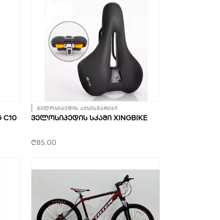
ველოსიპედის აქსესუარები
 C10
ᲕᲔᲚᲝᲡᲘᲞᲔᲓᲘᲡ ᲡᲙᲐᲛᲘ XINGBIKE
₾
85.00