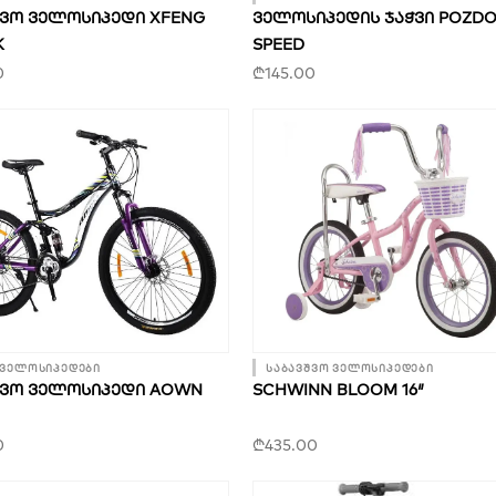
ᲨᲕᲝ ᲕᲔᲚᲝᲡᲘᲞᲔᲓᲘ XFENG
ᲕᲔᲚᲝᲡᲘᲞᲔᲓᲘᲡ ᲯᲐᲭᲕᲘ POZDO
K
SPEED
0
₾
145.00
 ველოსიპედები
საბავშვო ველოსიპედები
ᲨᲕᲝ ᲕᲔᲚᲝᲡᲘᲞᲔᲓᲘ AOWN
SCHWINN BLOOM 16″
0
₾
435.00