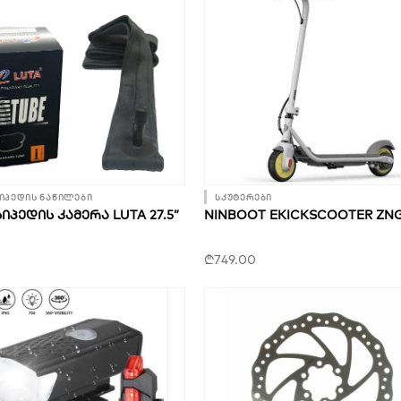
იპედის ნაწილები
სკუტერები
ᲞᲔᲓᲘᲡ ᲙᲐᲛᲔᲠᲐ LUTA 27.5”
NINBOOT EKICKSCOOTER ZNG
₾
749.00