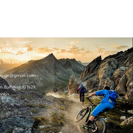
ვშირდით
) 555 466 518
kes.ge@gmail.com
ი შარტავას N29,
ისი