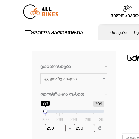
Skip
to
ველოსიპედ
content
ყველა კატეგორია
ᲛᲗᲐᲕᲐᲠᲘ
ᲡᲔ
სქ
დახარისხება
Sort Products
ფილტრაცია ფასით
299
299
299
299
299
299
299
-
₾
Minimum Price
Maximum Price
სკუტერ