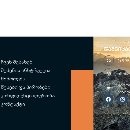
დაგვიკა
(+995
ჩვენ შესახებ
შეძენის ინსტრუქცია
allbi
მიწოდება
ჟიულ
წესები და პირობები
თბილ
F
I
კონფიდენციალურობა
a
n
c
s
კონტაქტი
e
t
b
a
o
g
o
r
k
a