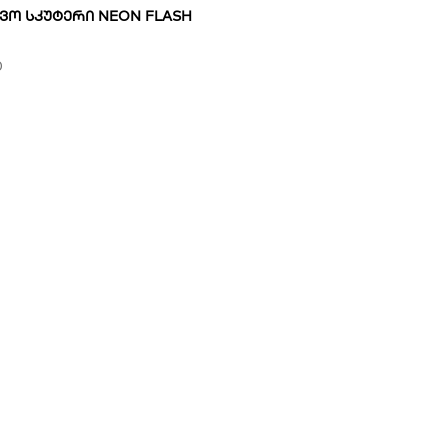
ᲕᲝ ᲡᲙᲣᲢᲔᲠᲘ NEON FLASH
0