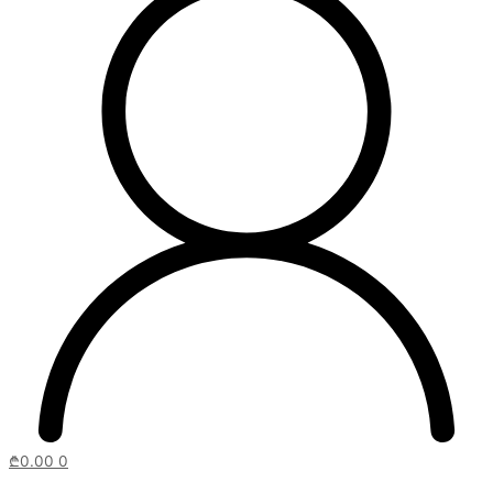
₾
0.00
0