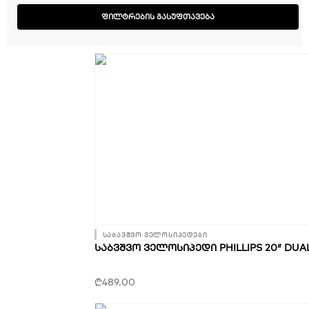
ᲤᲘᲚᲢᲠᲔᲑᲘᲡ ᲒᲐᲡᲣᲤᲗᲐᲕᲔᲑᲐ
Page
Page
Page
Page
საბავშვო ველოსიპედები
ᲡᲐᲑᲕᲨᲕᲝ ᲕᲔᲚᲝᲡᲘᲞᲔᲓᲘ PHILLIPS 20″ DUA
₾
489.00