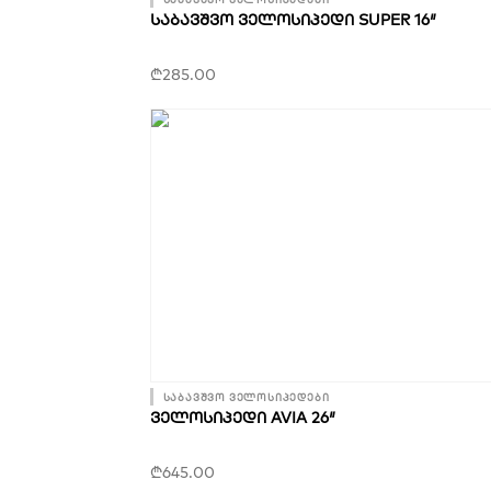
ᲡᲐᲑᲐᲕᲨᲕᲝ ᲕᲔᲚᲝᲡᲘᲞᲔᲓᲘ SUPER 16″
₾
285.00
საბავშვო ველოსიპედები
ᲕᲔᲚᲝᲡᲘᲞᲔᲓᲘ AVIA 26″
₾
645.00