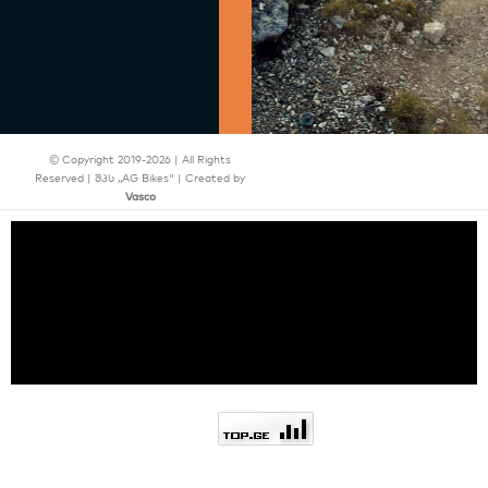
© Copyright 2019-2026 | All Rights
Reserved | შპს ,,AG Bikes" | Created by
Vasco