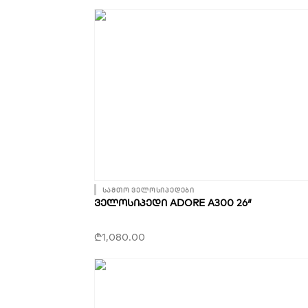
სამთო ველოსიპედები
ᲕᲔᲚᲝᲡᲘᲞᲔᲓᲘ ADORE A300 26″
₾
1,080.00