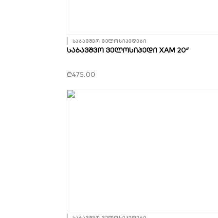
საბავშვო ველოსიპედები
ᲡᲐᲑᲐᲕᲨᲕᲝ ᲕᲔᲚᲝᲡᲘᲞᲔᲓᲘ XAM 20″
₾
475.00
საბავშვო ველოსიპედები