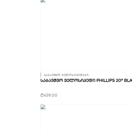
საბავშვო ველოსიპედები
ᲡᲐᲑᲐᲕᲨᲕᲝ ᲕᲔᲚᲝᲡᲘᲞᲔᲓᲘ PHILLIPS 20″ BL
₾
459.00