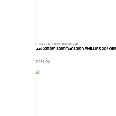
საბავშვო ველოსიპედები
ᲡᲐᲑᲐᲕᲨᲕᲝ ᲕᲔᲚᲝᲡᲘᲞᲔᲓᲘ PHILLIPS 20″ GR
₾
459.00