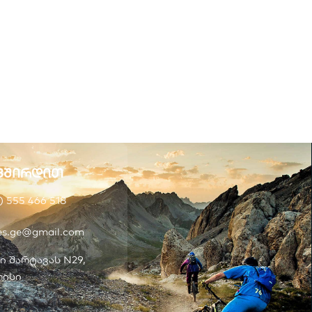
ვშირდით
) 555 466 518
kes.ge@gmail.com
ი შარტავას N29,
ისი