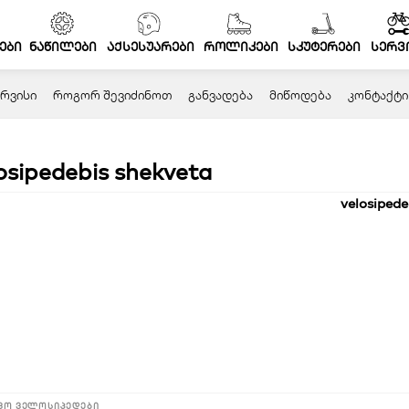
ები
ნაწილები
აქსესუარები
როლიკები
სკუტერები
სერვ
ᲠᲕᲘᲡᲘ
ᲠᲝᲒᲝᲠ ᲨᲔᲕᲘᲫᲘᲜᲝᲗ
ᲒᲐᲜᲕᲐᲓᲔᲑᲐ
ᲛᲘᲬᲝᲓᲔᲑᲐ
ᲙᲝᲜᲢᲐᲥᲢᲘ
osipedebis shekveta
ვო ველოსიპედები