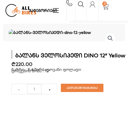
Skip
0
Cart
to
კატეგორიები
content
ბალანს ველოსიპედი DINO 12″ Yellow
₾
220.00
ჩარჩო : ნახშირბადოვანი ფოლადი
დისკების ზომა : 12″
რაოდენობა:
ბალანს
კალათაში დამატება
-
+
ველოსიპედი
DINO
12"
Yellow