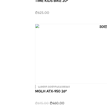
TIME KIDS BIKE 20″
₾
625.00
სამთო ველოსიპედები
MGLH ATX-950 26″
O
C
₾
615.00
₾
460.00