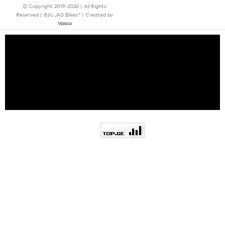
© Copyright 2019-2026 | All Rights
Reserved | შპს ,,AG Bikes" | Created by
Vasco