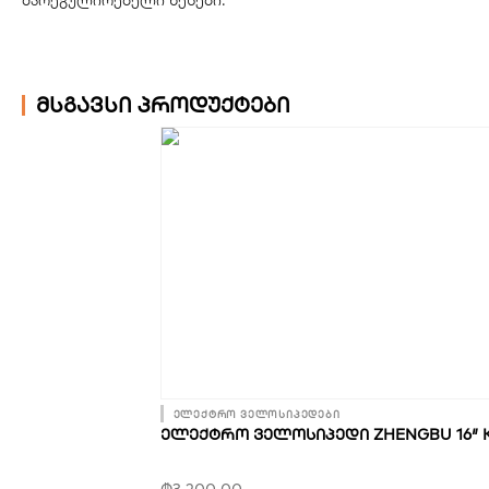
მსგავსი პროდუქტები
ელექტრო ველოსიპედები
ᲔᲚᲔᲥᲢᲠᲝ ᲕᲔᲚᲝᲡᲘᲞᲔᲓᲘ ZHENGBU 16″ 
₾
3,200.00