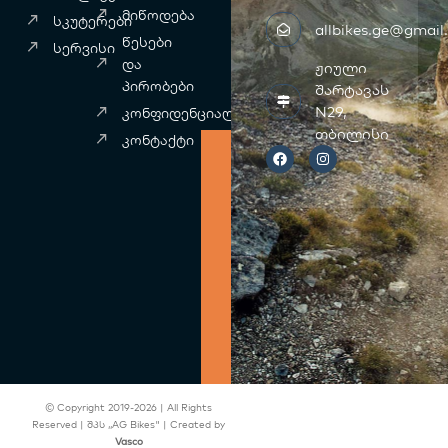
მიწოდება
სკუტერები
allbikes.ge@gmail
წესები
სერვისი
და
ჟიული
პირობები
შარტავას
N29,
კონფიდენციალურობა
F
თბილისი
I
კონტაქტი
a
n
c
s
e
t
b
a
o
g
o
r
k
a
m
© Copyright 2019-2026 | All Rights
Reserved | შპს ,,AG Bikes" | Created by
Vasco