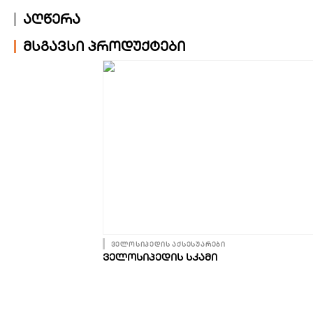
აღწერა
მსგავსი პროდუქტები
ველოსიპედის აქსესუარები
ᲕᲔᲚᲝᲡᲘᲞᲔᲓᲘᲡ ᲡᲙᲐᲛᲘ