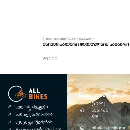
ველოსიპედის აქსესუარები
ᲣᲜᲘᲕᲔᲠᲡᲐᲚᲣᲠᲘ ᲢᲔᲚᲔᲤᲝᲜᲘᲡ ᲡᲐᲛᲐᲒᲠᲘ
₾
32.00
დაგვიკავშირდით
(+995)
ველოსიპედები
ჩვენ
555 466
შესახებ
ნაწილები
518
შეძენის
აქსესუარები
allbikes.ge@gmail
ინსტრუქცია