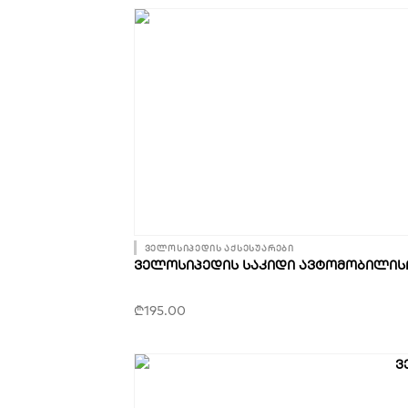
ველოსიპედის აქსესუარები
ᲕᲔᲚᲝᲡᲘᲞᲔᲓᲘᲡ ᲡᲐᲙᲘᲓᲘ ᲐᲕᲢᲝᲛᲝᲑᲘᲚᲘᲡ
₾
195.00