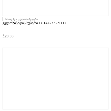
საბავშვო ველოსიპედები
ᲕᲔᲚᲝᲡᲘᲞᲔᲓᲘᲡ ᲡᲣᲞᲔᲠᲘ LUTA 6/7 SPEED
₾
28.00