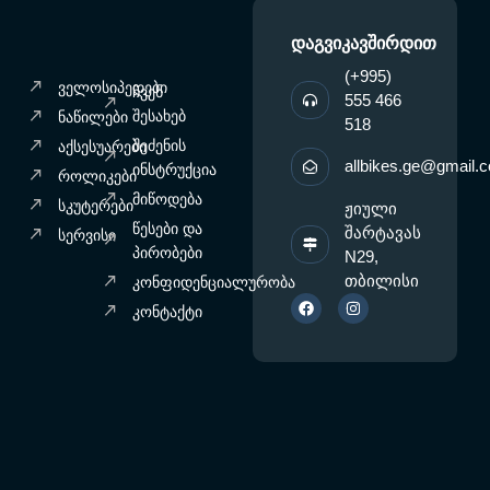
დაგვიკავშირდით
(+995)
ველოსიპედები
ჩვენ
555 466
შესახებ
ნაწილები
518
შეძენის
აქსესუარები
allbikes.ge@gmail.
ინსტრუქცია
როლიკები
მიწოდება
სკუტერები
ჟიული
წესები და
შარტავას
სერვისი
პირობები
N29,
F
I
თბილისი
კონფიდენციალურობა
a
n
c
s
კონტაქტი
e
t
b
a
o
g
o
r
k
a
m