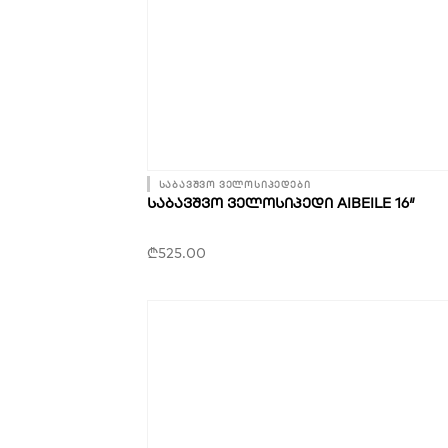
საბავშვო ველოსიპედები
ᲡᲐᲑᲐᲕᲨᲕᲝ ᲕᲔᲚᲝᲡᲘᲞᲔᲓᲘ AIBEILE 16″
₾
525.00