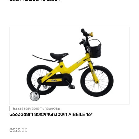
საბავშვო ველოსიპედები
ᲡᲐᲑᲐᲕᲨᲕᲝ ᲕᲔᲚᲝᲡᲘᲞᲔᲓᲘ AIBEILE 16″
₾
525.00