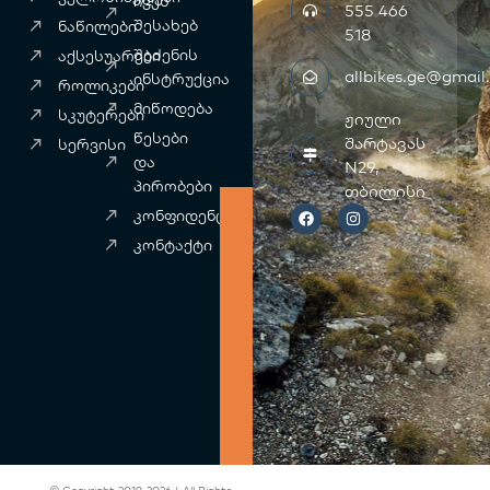
ჩვენ
555 466
შესახებ
ნაწილები
518
შეძენის
აქსესუარები
allbikes.ge@gmail
ინსტრუქცია
როლიკები
მიწოდება
სკუტერები
ჟიული
წესები
შარტავას
სერვისი
და
N29,
პირობები
F
თბილისი
I
a
n
კონფიდენციალურობა
c
s
e
t
კონტაქტი
b
a
o
g
o
r
k
a
m