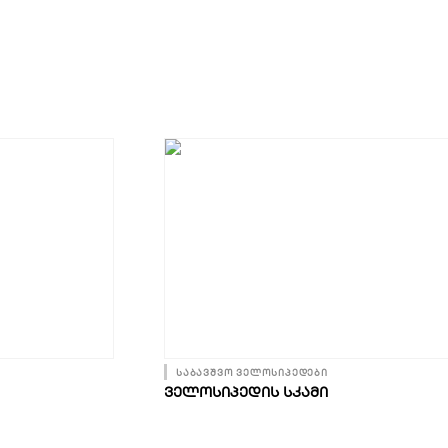
საბავშვო ველოსიპედები
ᲕᲔᲚᲝᲡᲘᲞᲔᲓᲘᲡ ᲡᲙᲐᲛᲘ