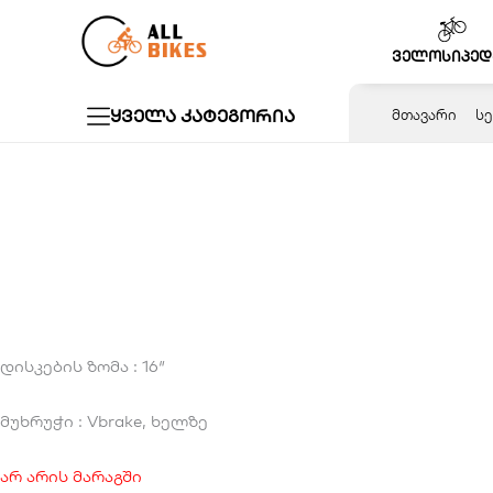
Skip
to
ველოსიპედ
content
ყველა კატეგორია
ᲛᲗᲐᲕᲐᲠᲘ
ᲡᲔ
დისკების ზომა : 16″
მუხრუჭი : Vbrake, ხელზე
არ არის მარაგში