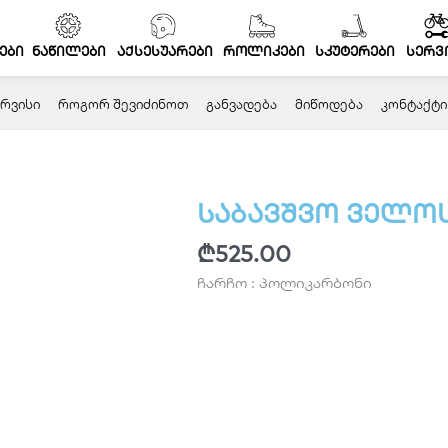
ები
ნაწილები
აქსესუარები
როლიკები
სკუტერები
სერვ
ᲠᲕᲘᲡᲘ
ᲠᲝᲒᲝᲠ ᲨᲔᲕᲘᲫᲘᲜᲝᲗ
ᲒᲐᲜᲕᲐᲓᲔᲑᲐ
ᲛᲘᲬᲝᲓᲔᲑᲐ
ᲙᲝᲜᲢᲐᲥᲢᲘ
საბავშვო ველოსი
₾
525.00
ჩარჩო : პოლიკარბონი