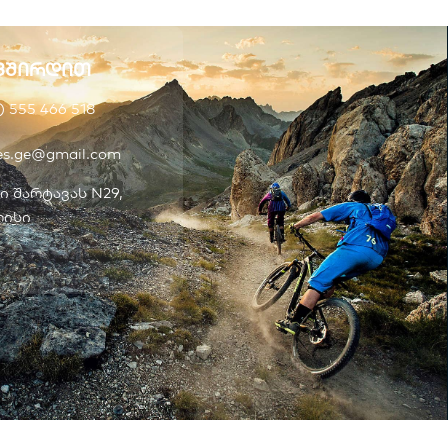
ვშირდით
) 555 466 518
kes.ge@gmail.com
ი შარტავას N29,
ისი