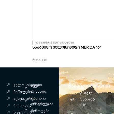
საბავშვო ველოსიპედები
ᲡᲐᲑᲐᲕᲨᲕᲝ ᲕᲔᲚᲝᲡᲘᲞᲔᲓᲘ MERIDA 16″
₾
355.00
ველოსიპედები
დაგვიკავშირდით
ჩვენ
შესახებ
ნაწილები
(+995)
შეძენის
აქსესუარები
555 466
ინსტრუქცია
518
როლიკები
მიწოდება
სკუტერები