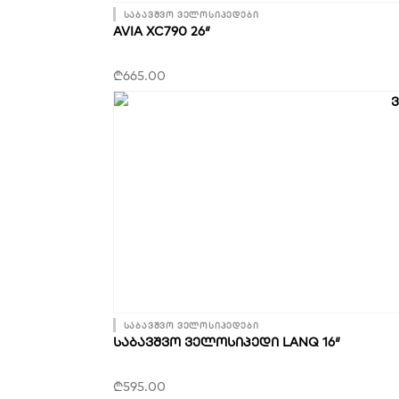
საბავშვო ველოსიპედები
AVIA XC790 26″
₾
665.00
საბავშვო ველოსიპედები
ᲡᲐᲑᲐᲕᲨᲕᲝ ᲕᲔᲚᲝᲡᲘᲞᲔᲓᲘ LANQ 16″
₾
595.00