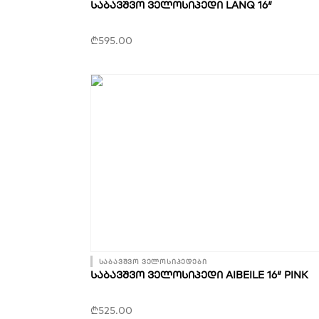
ᲡᲐᲑᲐᲕᲨᲕᲝ ᲕᲔᲚᲝᲡᲘᲞᲔᲓᲘ LANQ 16″
₾
595.00
საბავშვო ველოსიპედები
ᲡᲐᲑᲐᲕᲨᲕᲝ ᲕᲔᲚᲝᲡᲘᲞᲔᲓᲘ AIBEILE 16″ PINK
₾
525.00