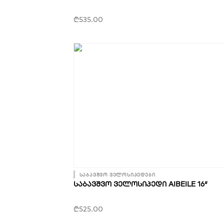
₾
535.00
საბავშვო ველოსიპედები
ᲡᲐᲑᲐᲕᲨᲕᲝ ᲕᲔᲚᲝᲡᲘᲞᲔᲓᲘ AIBEILE 16″
₾
525.00