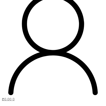
₾
0.00
0