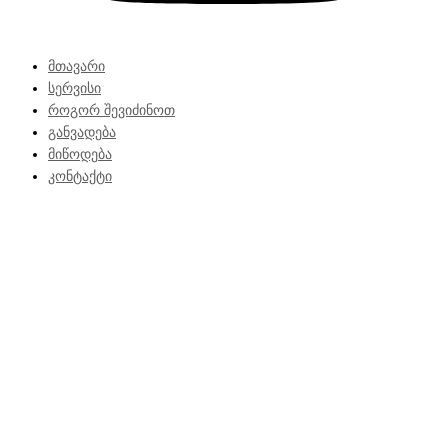
მთავარი
სერვისი
როგორ შევიძინოთ
განვადება
მიწოდება
კონტაქტი