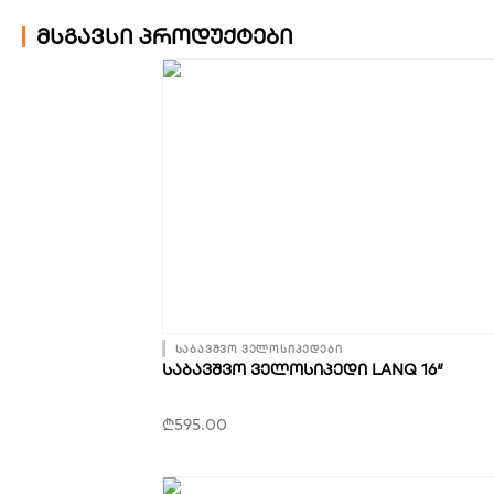
მსგავსი პროდუქტები
საბავშვო ველოსიპედები
ᲡᲐᲑᲐᲕᲨᲕᲝ ᲕᲔᲚᲝᲡᲘᲞᲔᲓᲘ LANQ 16″
₾
595.00