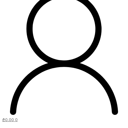
₾
0.00
0