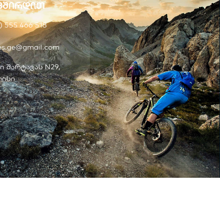
ვშირდით
) 555 466 518
kes.ge@gmail.com
ი შარტავას N29,
ისი