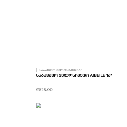
საბავშვო ველოსიპედები
ᲡᲐᲑᲐᲕᲨᲕᲝ ᲕᲔᲚᲝᲡᲘᲞᲔᲓᲘ AIBEILE 16″
₾
525.00