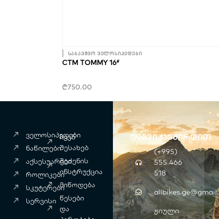
საბავშვო ველოსიპედები
CTM TOMMY 16″
₾
750.00
ველოსიპედები
დაგვიკავშირდით
ჩვენ
შესახებ
ნაწილები
(+995)
შეძენის
აქსესუარები
555 466
ინსტრუქცია
518
როლიკები
მიწოდება
სკუტერები
allbikes.ge@gmail
წესები
სერვისი
და
ჟიული