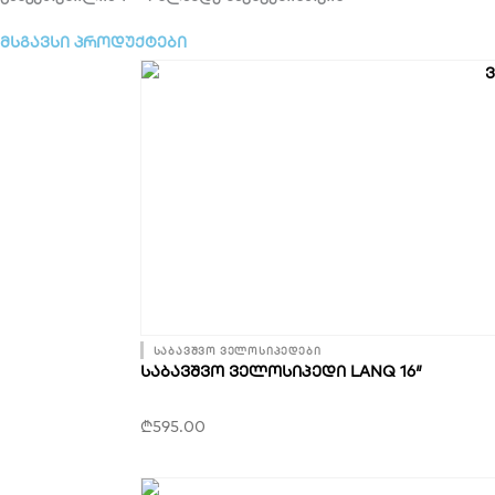
მსგავსი პროდუქტები
საბავშვო ველოსიპედები
ᲡᲐᲑᲐᲕᲨᲕᲝ ᲕᲔᲚᲝᲡᲘᲞᲔᲓᲘ LANQ 16″
₾
595.00