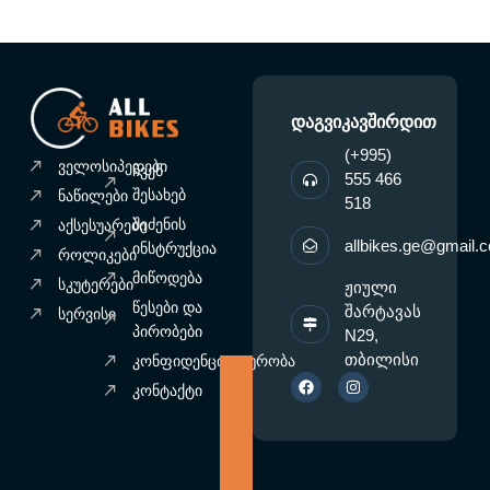
დაგვიკავშირდით
(+995)
ველოსიპედები
ჩვენ
555 466
შესახებ
ნაწილები
518
შეძენის
აქსესუარები
allbikes.ge@gmail.
ინსტრუქცია
როლიკები
მიწოდება
სკუტერები
ჟიული
წესები და
შარტავას
სერვისი
პირობები
N29,
F
თბილისი
I
კონფიდენციალურობა
a
n
c
s
კონტაქტი
e
t
b
a
o
g
o
r
k
a
m