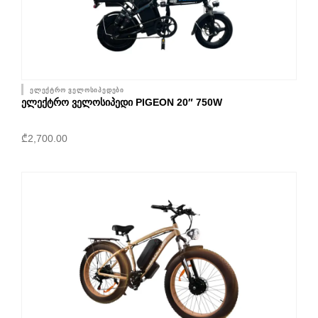
ელექტრო ველოსიპედები
ᲔᲚᲔᲥᲢᲠᲝ ᲕᲔᲚᲝᲡᲘᲞᲔᲓᲘ PIGEON 20″ 750W
₾
2,700.00