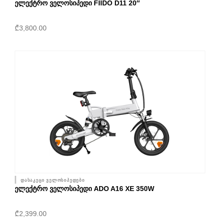
ᲔᲚᲔᲥᲢᲠᲝ ᲕᲔᲚᲝᲡᲘᲞᲔᲓᲘ FIIDO D11 20″
₾
3,800.00
დასაკეცი ველოსიპედები
ᲔᲚᲔᲥᲢᲠᲝ ᲕᲔᲚᲝᲡᲘᲞᲔᲓᲘ ADO A16 XE 350W
₾
2,399.00