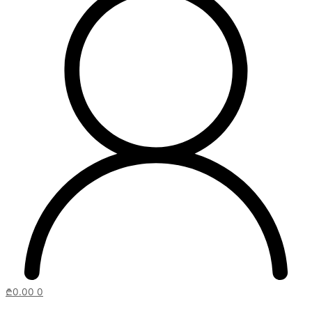
₾
0.00
0