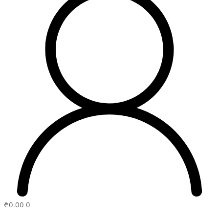
₾
0.00
0