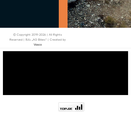
© Copyright 2019-2026 | All Rights
Reserved | შპს ,,AG Bikes" | Created by
Vasco