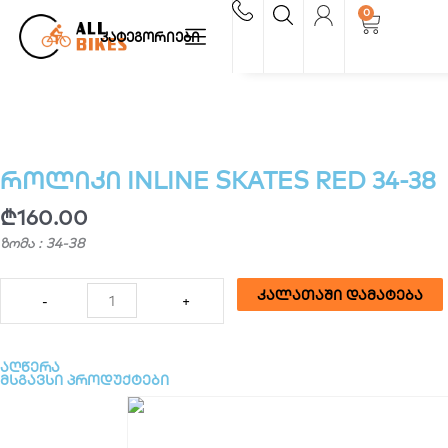
Skip
0
Cart
to
კატეგორიები
content
როლიკი INLINE SKATES RED 34-38
₾
160.00
ზომა : 34-38
რაოდენობა:
კალათაში დამატება
-
+
როლიკი
INLINE
SKATES
აღწერა
RED
მსგავსი პროდუქტები
34-
38