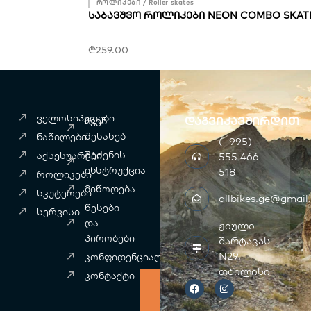
როლიკები / Roller skates
ᲡᲐᲑᲐᲕᲨᲕᲝ ᲠᲝᲚᲘᲙᲔᲑᲘ NEON COMBO SKATES
₾
259.00
ველოსიპედები
დაგვიკავშირდით
ჩვენ
შესახებ
ნაწილები
(+995)
შეძენის
აქსესუარები
555 466
ინსტრუქცია
518
როლიკები
მიწოდება
სკუტერები
allbikes.ge@gmail
წესები
სერვისი
და
ჟიული
პირობები
შარტავას
N29,
კონფიდენციალურობა
F
თბილისი
I
კონტაქტი
a
n
c
s
e
t
b
a