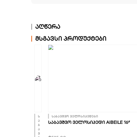
აღწერა
მსგავსი პროდუქტები
ს
საბავშვო ველოსიპედები
ა
ᲡᲐᲑᲐᲕᲨᲕᲝ ᲕᲔᲚᲝᲡᲘᲞᲔᲓᲘ AIBEILE 16″
ბ
ა
ვ