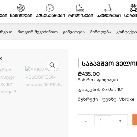
ები
ნაწილები
აქსესუარები
როლიკები
სკუტერები
სერვ
ᲠᲕᲘᲡᲘ
ᲠᲝᲒᲝᲠ ᲨᲔᲕᲘᲫᲘᲜᲝᲗ
ᲒᲐᲜᲕᲐᲓᲔᲑᲐ
ᲛᲘᲬᲝᲓᲔᲑᲐ
ᲙᲝᲜᲢᲐᲥᲢᲘ
საბავშვო ველოსი
₾
435.00
ჩარჩო : ფოლადი
დისკების ზომა : 18″
მუხრუჭი : ფეხზე, Vbrake
რაოდენობა:
საბავშვო
-
+
ველოსიპედი
BEIDUOX