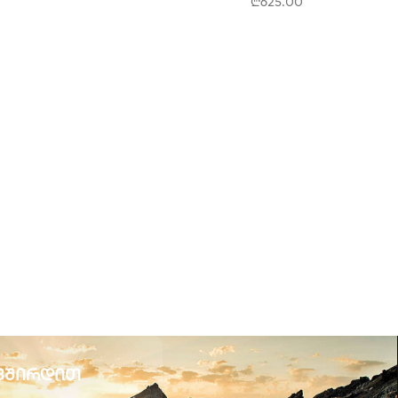
₾
625.00
ვშირდით