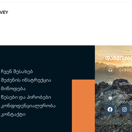
VEY
დაგვიკა
(+995
ჩვენ შესახებ
შეძენის ინსტრუქცია
allbi
მიწოდება
ჟიულ
წესები და პირობები
თბილ
F
I
კონფიდენციალურობა
a
n
c
s
კონტაქტი
e
t
b
a
o
g