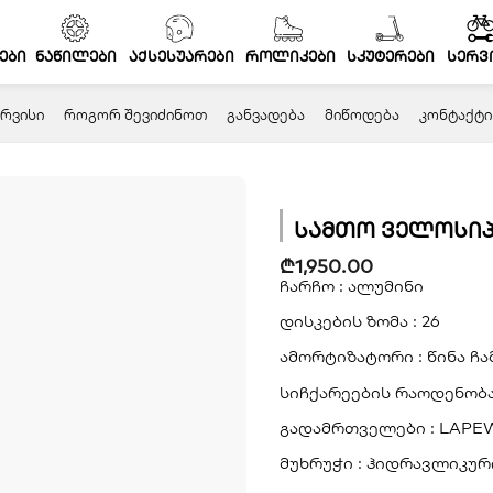
ები
ნაწილები
აქსესუარები
როლიკები
სკუტერები
სერვ
ᲠᲕᲘᲡᲘ
ᲠᲝᲒᲝᲠ ᲨᲔᲕᲘᲫᲘᲜᲝᲗ
ᲒᲐᲜᲕᲐᲓᲔᲑᲐ
ᲛᲘᲬᲝᲓᲔᲑᲐ
ᲙᲝᲜᲢᲐᲥᲢᲘ
სამთო ველოსიპ
₾
1,950.00
ჩარჩო : ალუმინი
დისკების ზომა : 26
ამორტიზატორი : წინა ჩ
სიჩქარეების რაოდენობა 
გადამრთველები : LAPE
მუხრუჭი : ჰიდრავლიკურ