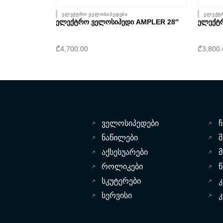
ელექტრო ველოსიპედები
ელექტ
ᲔᲚᲔᲥᲢᲠᲝ ᲕᲔᲚᲝᲡᲘᲞᲔᲓᲘ AMPLER 28″
ᲔᲚᲔᲥᲢᲠ
₾
4,700.00
₾
3,800
ველოსიპედები
ჩ
ნაწილები
შ
აქსესუარები
როლიკები
წ
სკუტერები
სერვისი