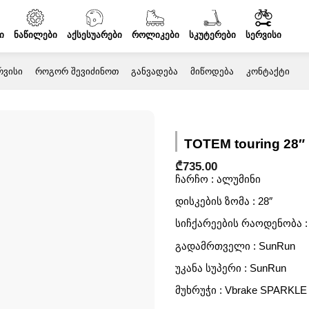
ი
ნაწილები
აქსესუარები
როლიკები
სკუტერები
სერვისი
ᲠᲕᲘᲡᲘ
ᲠᲝᲒᲝᲠ ᲨᲔᲕᲘᲫᲘᲜᲝᲗ
ᲒᲐᲜᲕᲐᲓᲔᲑᲐ
ᲛᲘᲬᲝᲓᲔᲑᲐ
ᲙᲝᲜᲢᲐᲥᲢᲘ
TOTEM touring 28″
₾
735.00
ჩარჩო : ალუმინი
დისკების ზომა : 28″
სიჩქარეების რაოდენობა :
გადამრთველი : SunRun
უკანა სუპერი : SunRun
მუხრუჭი : Vbrake SPARKLE