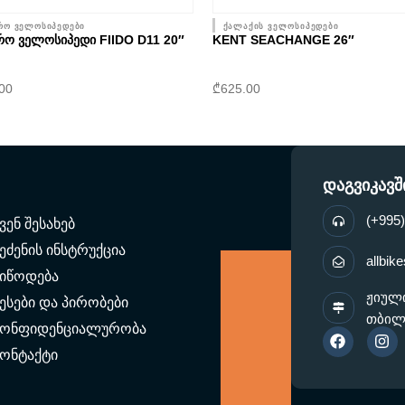
რო ველოსიპედები
ქალაქის ველოსიპედები
Ო ᲕᲔᲚᲝᲡᲘᲞᲔᲓᲘ FIIDO D11 20″
KENT SEACHANGE 26″
.00
₾
625.00
დაგვიკავ
(+995)
ვენ შესახებ
ეძენის ინსტრუქცია
allbi
მიწოდება
ჟიული
ესები და პირობები
თბილ
F
I
კონფიდენციალურობა
a
n
c
s
კონტაქტი
e
t
b
a
o
g