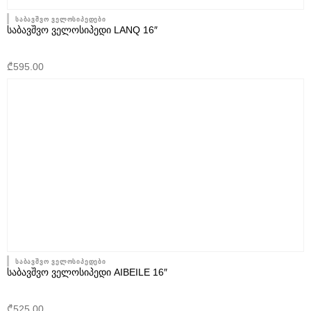
საბავშვო ველოსიპედები
ᲡᲐᲑᲐᲕᲨᲕᲝ ᲕᲔᲚᲝᲡᲘᲞᲔᲓᲘ LANQ 16″
₾
595.00
საბავშვო ველოსიპედები
ᲡᲐᲑᲐᲕᲨᲕᲝ ᲕᲔᲚᲝᲡᲘᲞᲔᲓᲘ AIBEILE 16″
₾
525.00