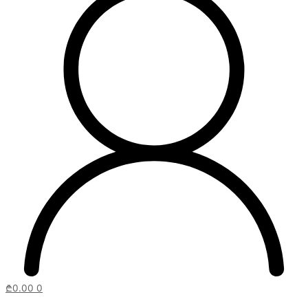
₾
0.00
0