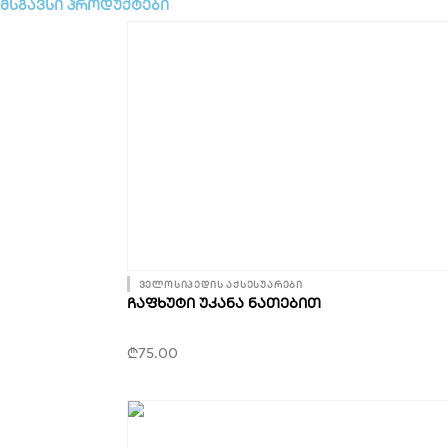
1.2m
მსგავსი პროდუქტები
–
6mm
ველოსიპედის აქსესუარები
ᲩᲐᲤᲮᲣᲢᲘ ᲣᲙᲐᲜᲐ ᲜᲐᲗᲔᲑᲘᲗ
₾
75.00