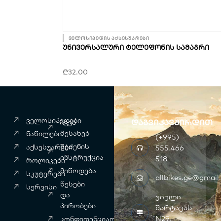
ველოსიპედის აქსესუარები
ᲣᲜᲘᲕᲔᲠᲡᲐᲚᲣᲠᲘ ᲢᲔᲚᲔᲤᲝᲜᲘᲡ ᲡᲐᲛᲐᲒᲠᲘ
₾
32.00
ველოსიპედები
დაგვიკავშირდით
ჩვენ
შესახებ
ნაწილები
(+995)
შეძენის
აქსესუარები
555 466
ინსტრუქცია
518
როლიკები
მიწოდება
სკუტერები
allbikes.ge@gmail
წესები
სერვისი
და
ჟიული
პირობები
შარტავას
N29,
კონფიდენციალურობა